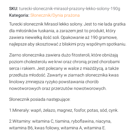
SKU:
turecki-slonecznik-mirasol-prazony-lekko-solony-190g
Kategoria:
Słonecznik/Dynia prażona
Turecki słonecznik Mirasol lekko solony. Jest to nie lada gratka
dla miłośników łuskania, a zarazem jest to produkt, który
zawiera niewielką ilość soli. Opakowanie aż 190 gramowe,
najlepsze aby skosztować z bliskimi przy wspólnym spotkaniu.
Ziarno słonecznika zawiera dużo fitosteroli, które obniżają
poziom cholesterolu we krwi oraz chronią przed chorobami
serca i rakiem. Jest polecany w walce z miażdżycą, a także
przedłuża młodość. Zawarty w ziarnach słonecznika kwas
linolowy zmniejsza ryzyko powstawania chorób
nowotworowych oraz przerzutów nowotworowych.
Słonecznik posiada następujące:
1.Minerały: wapń, żelazo, magnez, fosfor, potas, sód, cynk.
2.Witaminy: witamina C, tiamina, ryboflawina, niacyna,
witamina B6, kwas foliowy, witamina A, witamina E.