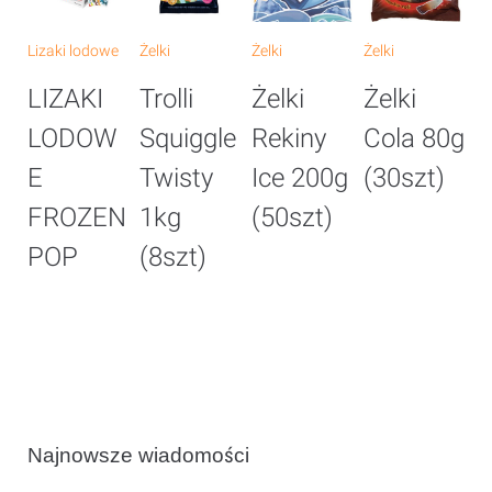
Lizaki lodowe
Żelki
Żelki
Żelki
Że
LIZAKI
Trolli
Żelki
Żelki
Ż
LODOW
Squiggle
Rekiny
Cola 80g
B
E
Twisty
Ice 200g
(30szt)
G
FROZEN
1kg
(50szt)
8
POP
(8szt)
(
Najnowsze wiadomości