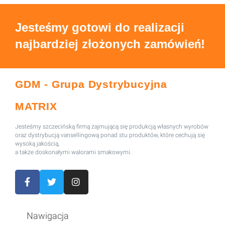
Jesteśmy gotowi do realizacji
najbardziej złożonych zamówień!
GDM - Grupa Dystrybucyjna
MATRIX
Jesteśmy szczecińską firmą zajmującą się produkcją własnych wyrobów
oraz dystrybucją vansellingową ponad stu produktów, które cechują się
wysoką jakością,
a także doskonałymi walorami smakowymi.
Nawigacja