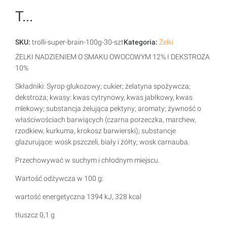
T...
SKU:
trolli-super-brain-100g-30-szt
Kategoria:
Żelki
ŻELKI NADZIENIEM O SMAKU OWOCOWYM 12% I DEKSTROZA
10%
Składniki: Syrop glukozowy; cukier; żelatyna spożywcza;
dekstroza; kwasy: kwas cytrynowy, kwas jabłkowy, kwas
mlekowy; substancja żelująca pektyny; aromaty; żywność o
właściwościach barwiących (czarna porzeczka, marchew,
rzodkiew, kurkuma, krokosz barwierski); substancje
glazurujące: wosk pszczeli, biały i żółty; wosk carnauba.
Przechowywać w suchym i chłodnym miejscu.
Wartość odżywcza w 100 g:
wartość energetyczna 1394 kJ, 328 kcal
tłuszcz 0,1 g