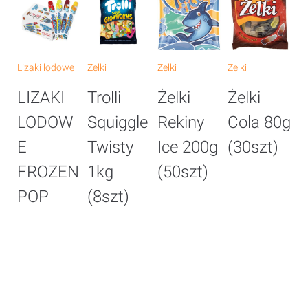
Lizaki lodowe
Żelki
Żelki
Żelki
Że
LIZAKI
Trolli
Żelki
Żelki
Ż
LODOW
Squiggle
Rekiny
Cola 80g
B
E
Twisty
Ice 200g
(30szt)
G
FROZEN
1kg
(50szt)
8
POP
(8szt)
(