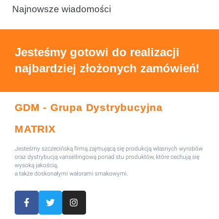
Najnowsze wiadomości
Jesteśmy gotowi do realizacji
najbardziej złożonych zamówień!
GDM - Grupa Dystrybucyjna
MATRIX
Jesteśmy szczecińską firmą zajmującą się produkcją własnych wyrobów
oraz dystrybucją vansellingową ponad stu produktów, które cechują się
wysoką jakością,
a także doskonałymi walorami smakowymi.