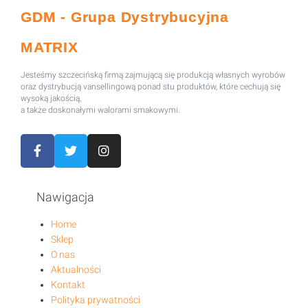
GDM - Grupa Dystrybucyjna
MATRIX
Jesteśmy szczecińską firmą zajmującą się produkcją własnych wyrobów
oraz dystrybucją vansellingową ponad stu produktów, które cechują się
wysoką jakością,
a także doskonałymi walorami smakowymi.
Nawigacja
Home
Sklep
O nas
Aktualności
Kontakt
Polityka prywatności