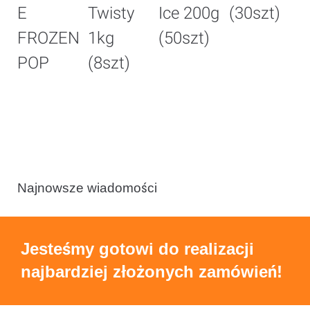
E
Twisty
Ice 200g
(30szt)
G
FROZEN
1kg
(50szt)
8
POP
(8szt)
(
Najnowsze wiadomości
Jesteśmy gotowi do realizacji
najbardziej złożonych zamówień!