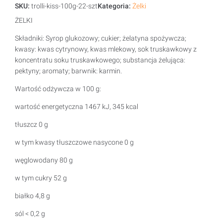
SKU:
trolli-kiss-100g-22-szt
Kategoria:
Żelki
ŻELKI
Składniki: Syrop glukozowy; cukier; żelatyna spożywcza;
kwasy: kwas cytrynowy, kwas mlekowy, sok truskawkowy z
koncentratu soku truskawkowego; substancja żelująca:
pektyny; aromaty; barwnik: karmin.
Wartość odżywcza w 100 g:
wartość energetyczna 1467 kJ, 345 kcal
tłuszcz 0 g
w tym kwasy tłuszczowe nasycone 0 g
węglowodany 80 g
w tym cukry 52 g
białko 4,8 g
sól < 0,2 g