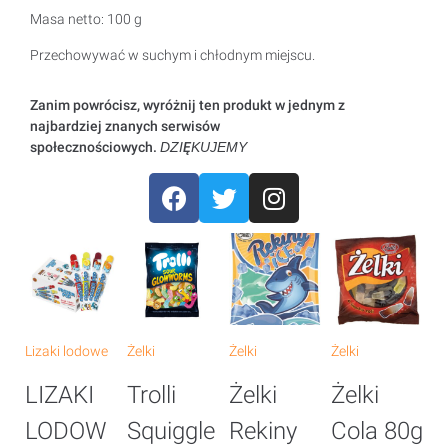
Masa netto: 100 g
Przechowywać w suchym i chłodnym miejscu.
Zanim powrócisz, wyróżnij ten produkt w jednym z
najbardziej znanych serwisów
społecznościowych.
DZIĘKUJEMY
Lizaki lodowe
Żelki
Żelki
Żelki
Że
LIZAKI
Trolli
Żelki
Żelki
Ż
LODOW
Squiggle
Rekiny
Cola 80g
B