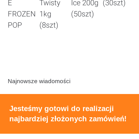
E
Twisty
Ice 200g
(30szt)
G
FROZEN
1kg
(50szt)
8
POP
(8szt)
(
Najnowsze wiadomości
Jesteśmy gotowi do realizacji
najbardziej złożonych zamówień!