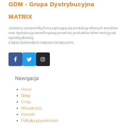
GDM - Grupa Dystrybucyjna
MATRIX
Jesteśmy szczecińską firmą zajmującą się produkcją własnych wyrobów
oraz dystrybucją vansellingową ponad stu produktów, które cechują się
wysoką jakością,
a także doskonałymi walorami smakowymi.
Nawigacja
Home
Sklep
O nas
Aktualności
Kontakt
Polityka prywatności