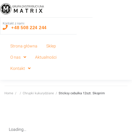
Kontakt z nami
+48 508 224 244
Strona główna
Sklep
O nas
Aktualności
Kontakt
Home
/
/
Chrupki kukurydziane
/
Sticksy cebulka 12szt. Skoprim
Loading...