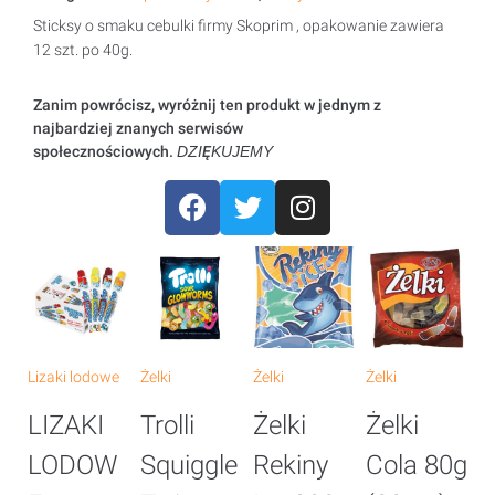
Sticksy o smaku cebulki firmy Skoprim , opakowanie zawiera
12 szt. po 40g.
Zanim powrócisz, wyróżnij ten produkt w jednym z
najbardziej znanych serwisów
społecznościowych.
DZIĘKUJEMY
Lizaki lodowe
Żelki
Żelki
Żelki
Że
LIZAKI
Trolli
Żelki
Żelki
Ż
LODOW
Squiggle
Rekiny
Cola 80g
B