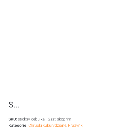
S...
SKU:
sticksy-cebulka-12szt-skoprim
Kategorie:
Chrupki kukurydziane
,
Prażynki