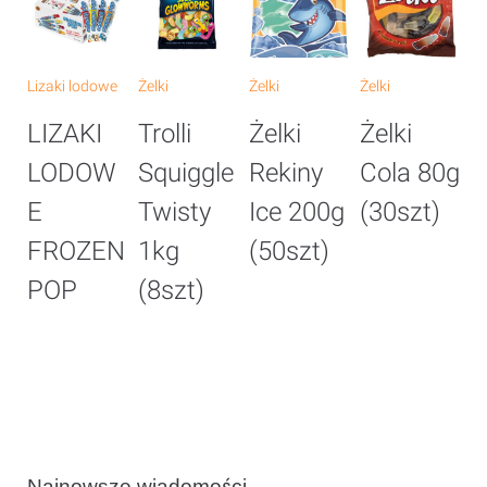
Lizaki lodowe
Żelki
Żelki
Żelki
Że
LIZAKI
Trolli
Żelki
Żelki
Ż
LODOW
Squiggle
Rekiny
Cola 80g
B
E
Twisty
Ice 200g
(30szt)
G
FROZEN
1kg
(50szt)
8
POP
(8szt)
(
Najnowsze wiadomości