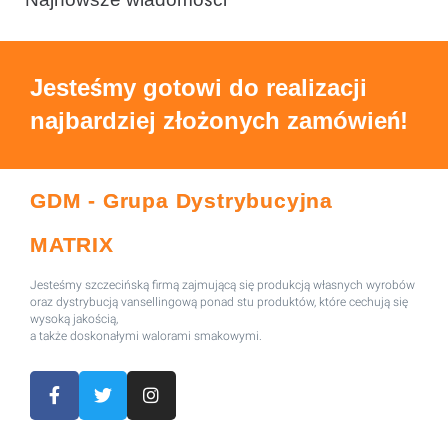
Jesteśmy gotowi do realizacji
najbardziej złożonych zamówień!
GDM - Grupa Dystrybucyjna
MATRIX
Jesteśmy szczecińską firmą zajmującą się produkcją własnych wyrobów
oraz dystrybucją vansellingową ponad stu produktów, które cechują się
wysoką jakością,
a także doskonałymi walorami smakowymi.