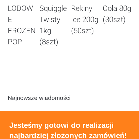
LODOW
Squiggle
Rekiny
Cola 80g
B
E
Twisty
Ice 200g
(30szt)
G
FROZEN
1kg
(50szt)
8
POP
(8szt)
(
Najnowsze wiadomości
Jesteśmy gotowi do realizacji
najbardziej złożonych zamówień!