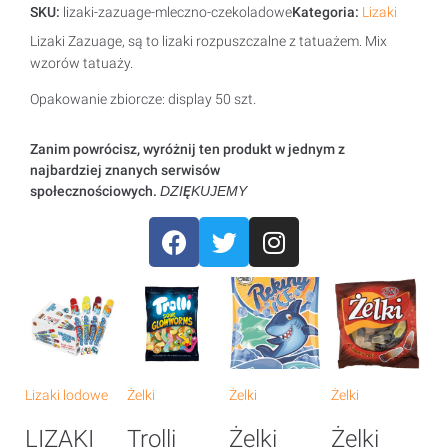
SKU:
lizaki-zazuage-mleczno-czekoladowe
Kategoria:
Lizaki
Lizaki Zazuage, są to lizaki rozpuszczalne z tatuażem. Mix
wzorów tatuaży.
Opakowanie zbiorcze: display 50 szt.
Zanim powrócisz, wyróżnij ten produkt w jednym z
najbardziej znanych serwisów
społecznościowych.
DZIĘKUJEMY
Lizaki lodowe
Żelki
Żelki
Żelki
Że
LIZAKI
Trolli
Żelki
Żelki
Ż