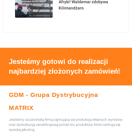
Afryki! Waldemar zdobywa
Kilimandżaro
Jesteśmy gotowi do realizacji
najbardziej złożonych zamówień!
GDM - Grupa Dystrybucyjna
MATRIX
Jesteśmy szczecińską firmą zajmującą się produkcją własnych wyrobów
oraz dystrybucją vansellingową ponad stu produktów, które cechują się
wysoką jakością,