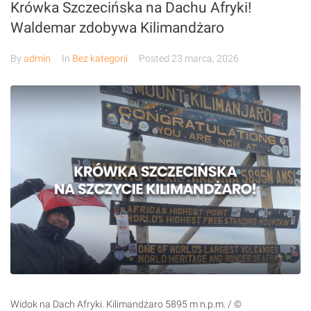
Krówka Szczecińska na Dachu Afryki!
Waldemar zdobywa Kilimandżaro
By
admin
In
Bez kategorii
Posted
23 marca, 2026
Widok na Dach Afryki. Kilimandżaro 5895 m n.p.m. / ©