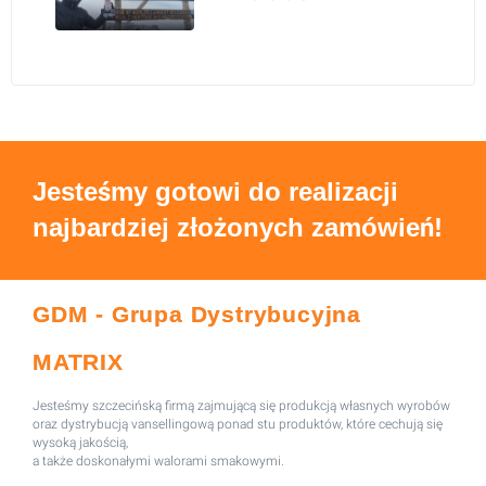
Jesteśmy gotowi do realizacji
najbardziej złożonych zamówień!
GDM - Grupa Dystrybucyjna
MATRIX
Jesteśmy szczecińską firmą zajmującą się produkcją własnych wyrobów
oraz dystrybucją vansellingową ponad stu produktów, które cechują się
wysoką jakością,
a także doskonałymi walorami smakowymi.