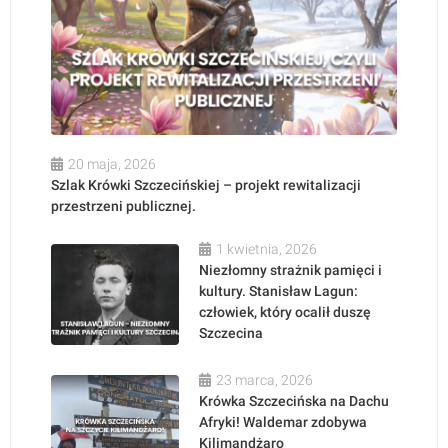
20 maja, 2026
Szlak Krówki Szczecińskiej – projekt rewitalizacji
przestrzeni publicznej.
1 kwietnia, 2026
Niezłomny strażnik pamięci i
kultury. Stanisław Lagun:
człowiek, który ocalił duszę
Szczecina
23 marca, 2026
Krówka Szczecińska na Dachu
Afryki! Waldemar zdobywa
Kilimandżaro