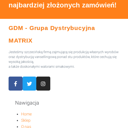
najbardziej złożonych zamówień!
GDM - Grupa Dystrybucyjna
MATRIX
Jesteśmy szczecińską firmą zajmującą się produkcją własnych wyrobów
oraz dystrybucją vansellingową ponad stu produktów, które cechują się
wysoką jakością,
a także doskonałymi walorami smakowymi.
Nawigacja
Home
Sklep
O nas