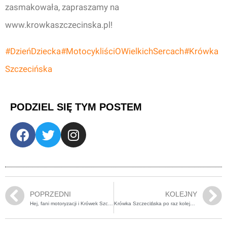
zasmakowała, zapraszamy na
www.krowkaszczecinska.pl!
#DzieńDziecka
#MotocykliściOWielkichSercach
#Krówka
Szczecińska
PODZIEL SIĘ TYM POSTEM
POPRZEDNI
KOLEJNY
Hej, fani motoryzacji i Krówek Szczecińskich! Gotowi na CarFest?
Krówka Szczecińska po raz kolejny wsparła CarFest.pl w ich cudownym wydarzeniu!