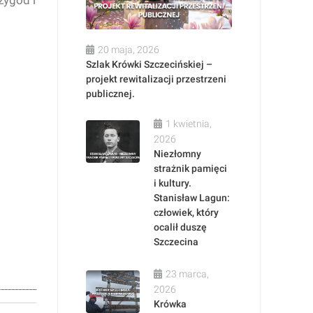
zygód i
20 maja, 2026
Szlak Krówki Szczecińskiej –
projekt rewitalizacji przestrzeni
publicznej.
1 kwietnia,
2026
Niezłomny
strażnik pamięci
i kultury.
Stanisław Lagun:
człowiek, który
ocalił duszę
Szczecina
23 marca,
2026
Krówka