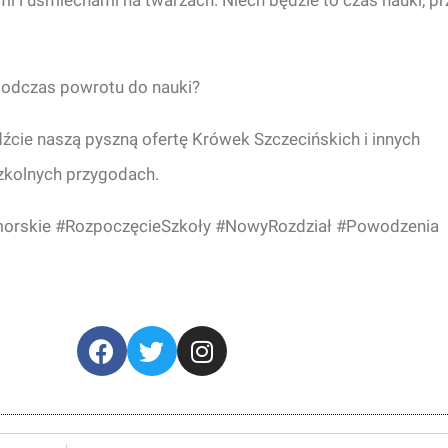
 i uśmiechami na twarzach. Niech będzie to czas nauki, pr
podczas powrotu do nauki?
źcie naszą pyszną ofertę Krówek Szczecińskich i innych
szkolnych przygodach.
orskie #RozpoczęcieSzkoły #NowyRozdział #Powodzenia