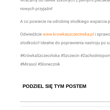
Wracamy do ławek szkolnych z pełnymi plecakami
nowych przyjaźni!
A co powiecie na odrobinę słodkiego wsparcia 
Odwiedźcie
www.krowkaszczecinska.pl
i sprawd
słodkości! Idealne do poprawienia nastroju po 
#KrówkaSzczecińska #Szczecin #Zachodniopom
#Mirasol #Słonecznik
PODZIEL SIĘ TYM POSTEM