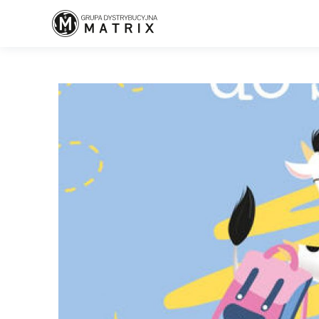
Home
/
Zbliża się nowy rok szkolny!