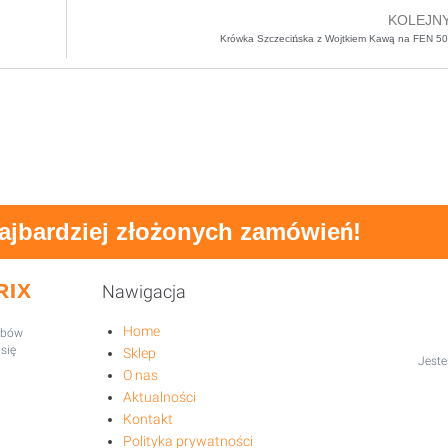
KOLEJN
Krówka Szczecińska z Wojtkiem Kawą na FEN 50
najbardziej złożonych zamówień!
RIX
Nawigacja
Home
robów
się
Sklep
Jeste
O nas
Aktualności
Kontakt
Polityka prywatności