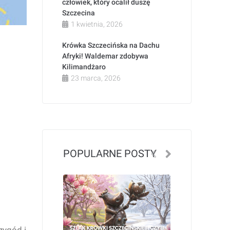
człowiek, który ocalił duszę
Szczecina
1 kwietnia, 2026
Krówka Szczecińska na Dachu
Afryki! Waldemar zdobywa
Kilimandżaro
23 marca, 2026
POPULARNE POSTY