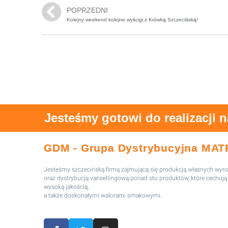
POPRZEDNI
Kolejny weekend kolejne wyścigi z Krówką Szczecińską!
Jesteśmy gotowi do realizacji 
GDM - Grupa Dystrybucyjna MAT
Jesteśmy szczecińską firmą zajmującą się produkcją własnych wy
oraz dystrybucją vansellingową ponad stu produktów, które cechują 
wysoką jakością,
a także doskonałymi walorami smakowymi.