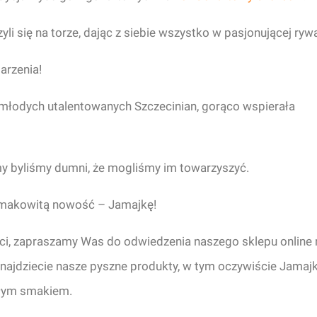
i się na torze, dając z siebie wszystko w pasjonującej rywal
arzenia!
młodych utalentowanych Szczecinian, gorąco wspierała
 my byliśmy dumni, że mogliśmy im towarzyszyć.
 smakowitą nowość – Jamajkę!
ści, zapraszamy Was do odwiedzenia naszego sklepu online 
znajdziecie nasze pyszne produkty, w tym oczywiście Jamajk
kłym smakiem.