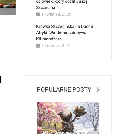
człowiek, który ocalił duszę
Szczecina
1 kwietnia, 2026
Krówka Szczecińska na Dachu
Afryki! Waldemar zdobywa
Kilimandżaro
23 marca, 2026
m
POPULARNE POSTY