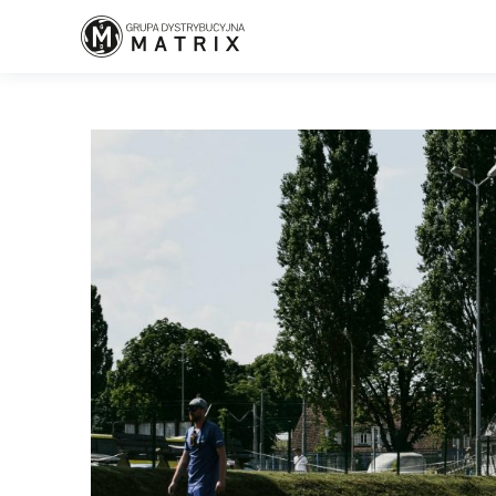
Home
/
Krówka Szczecińska ambasadorem gokartów w Szczecinie!