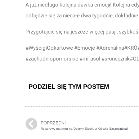
A już niedługo kolejna dawka emocji! Kolejna 
odbędzie się za niecałe dwa tygodnie, dokładnie 2
Przygotujcie się na jeszcze więcej pasji, szybk
#WyścigiGokartowe #Emocje #Adrenalina#K
#zachodniopomorskie #mirasol #słonecznik#
PODZIEL SIĘ TYM POSTEM
POPRZEDNI
Rowerowy maraton na Dolnym Śląsku z Krówką Szczecińską!