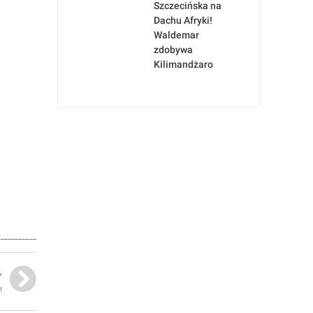
Szczecińska na
Dachu Afryki!
Waldemar
zdobywa
Kilimandżaro
Y
!