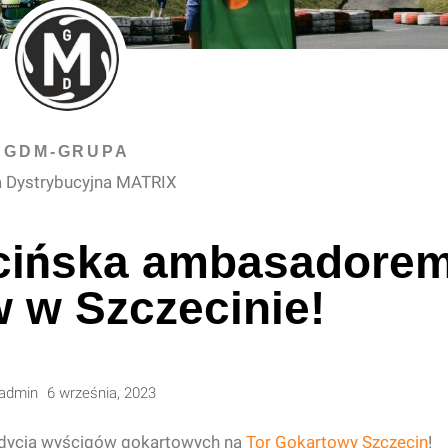
GDM-GRUPA
 Dystrybucyjna MATRIX
cińska ambasadore
 w Szczecinie!
admin
6 września, 2023
edycja wyścigów gokartowych na
Tor Gokartowy Szczecin
!