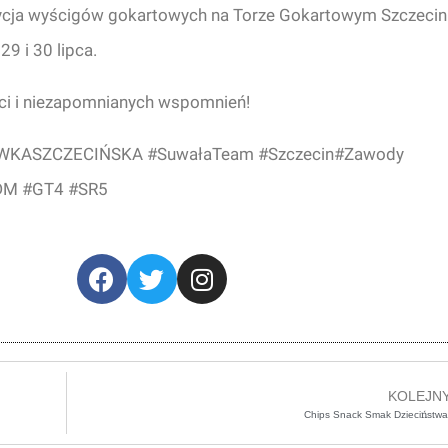
edycja wyścigów gokartowych na Torze Gokartowym Szczecin
9 i 30 lipca.
ości i niezapomnianych wspomnień!
RÓWKASZCZECIŃSKA #SuwałaTeam #Szczecin#Zawody
GDM #GT4 #SR5
KOLEJN
Chips Snack Smak Dzieciństwa