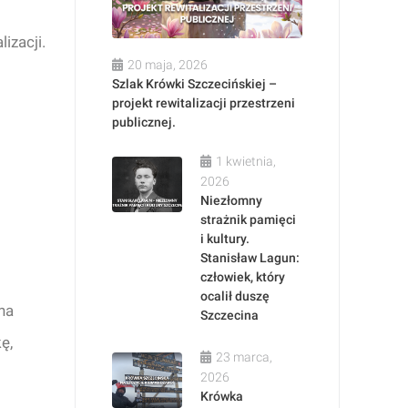
izacji.
20 maja, 2026
Szlak Krówki Szczecińskiej –
projekt rewitalizacji przestrzeni
publicznej.
1 kwietnia,
2026
Niezłomny
strażnik pamięci
i kultury.
Stanisław Lagun:
człowiek, który
ocalił duszę
na
Szczecina
ę,
23 marca,
2026
Krówka