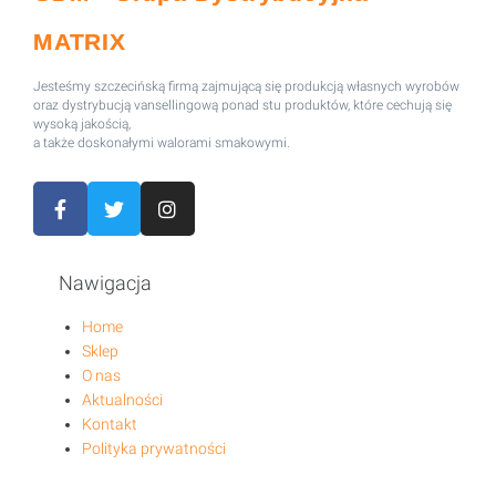
MATRIX
Jesteśmy szczecińską firmą zajmującą się produkcją własnych wyrobów
oraz dystrybucją vansellingową ponad stu produktów, które cechują się
wysoką jakością,
a także doskonałymi walorami smakowymi.
Nawigacja
Home
Sklep
O nas
Aktualności
Kontakt
Polityka prywatności