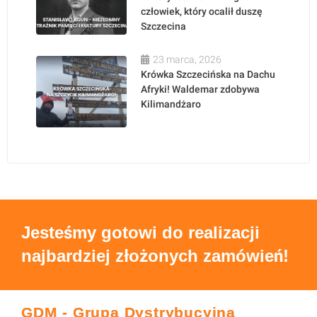
człowiek, który ocalił duszę
Szczecina
23 marca, 2026
Krówka Szczecińska na Dachu
Afryki! Waldemar zdobywa
Kilimandżaro
Jesteśmy gotowi do realizacji
najbardziej złożonych zamówień!
GDM - Grupa Dystrybucyjna