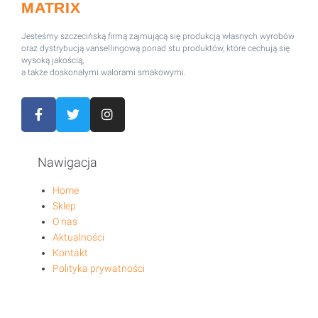
MATRIX
Jesteśmy szczecińską firmą zajmującą się produkcją własnych wyrobów
oraz dystrybucją vansellingową ponad stu produktów, które cechują się
wysoką jakością,
a także doskonałymi walorami smakowymi.
Nawigacja
Home
Sklep
O nas
Aktualności
Kontakt
Polityka prywatności