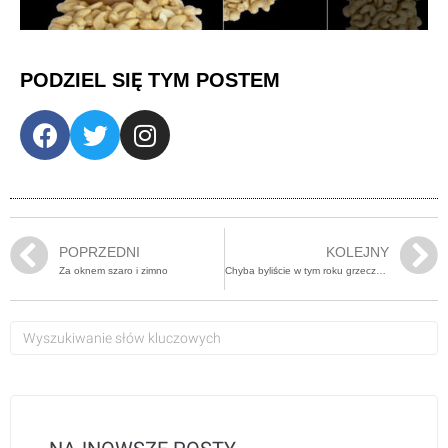
PODZIEL SIĘ TYM POSTEM
POPRZEDNI
KOLEJNY
Za oknem szaro i zimno
Chyba byliście w tym roku grzeczni…