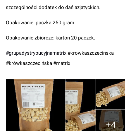
szczególności dodatek do dań azjatyckich.
Opakowanie: paczka 250 gram.
Opakowanie zbiorcze: karton 20 paczek.
#grupadystrybucyjnamatrix
#krowkaszczecinska
#krówkaszczecińska #matrix