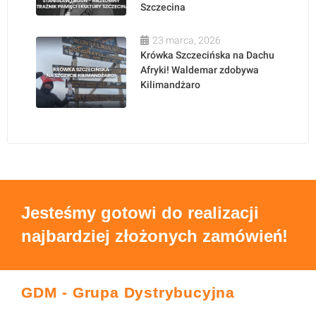
Szczecina
23 marca, 2026
Krówka Szczecińska na Dachu
Afryki! Waldemar zdobywa
Kilimandżaro
Jesteśmy gotowi do realizacji
najbardziej złożonych zamówień!
GDM - Grupa Dystrybucyjna