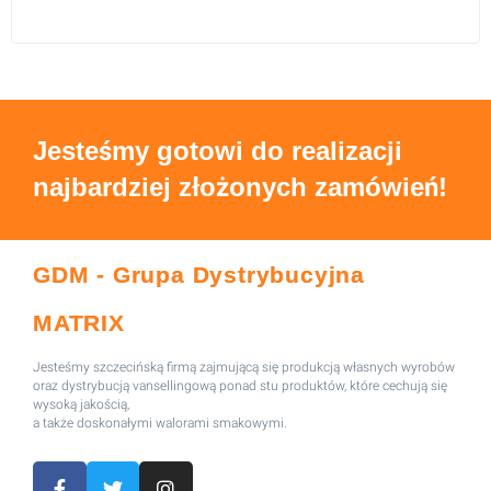
Jesteśmy gotowi do realizacji
najbardziej złożonych zamówień!
GDM - Grupa Dystrybucyjna
MATRIX
Jesteśmy szczecińską firmą zajmującą się produkcją własnych wyrobów
oraz dystrybucją vansellingową ponad stu produktów, które cechują się
wysoką jakością,
a także doskonałymi walorami smakowymi.