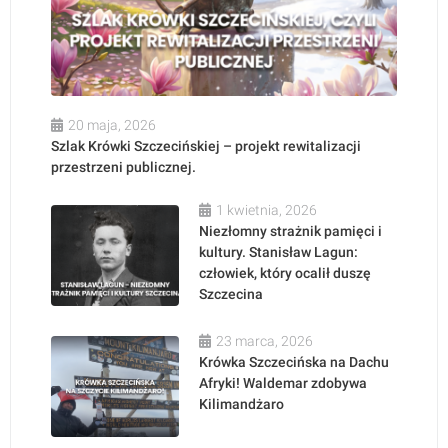
20 maja, 2026
Szlak Krówki Szczecińskiej – projekt rewitalizacji
przestrzeni publicznej.
1 kwietnia, 2026
Niezłomny strażnik pamięci i
kultury. Stanisław Lagun:
człowiek, który ocalił duszę
Szczecina
23 marca, 2026
Krówka Szczecińska na Dachu
Afryki! Waldemar zdobywa
Kilimandżaro