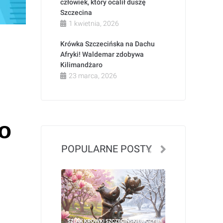
człowiek, który ocalił duszę
Szczecina
1 kwietnia, 2026
Krówka Szczecińska na Dachu
Afryki! Waldemar zdobywa
Kilimandżaro
23 marca, 2026
o
POPULARNE POSTY