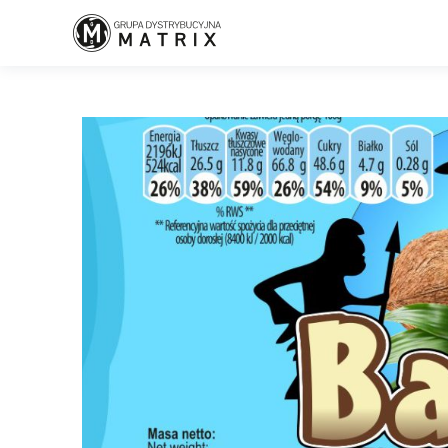
Home
/
Nowość. Blok czekoladowy Bambo o smaku kokosowym.