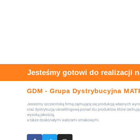
Jesteśmy gotowi do realizacji 
GDM - Grupa Dystrybucyjna MAT
Jesteśmy szczecińską firmą zajmującą się produkcją własnych wy
oraz dystrybucją vansellingową ponad stu produktów, które cechują 
wysoką jakością,
a także doskonałymi walorami smakowymi.