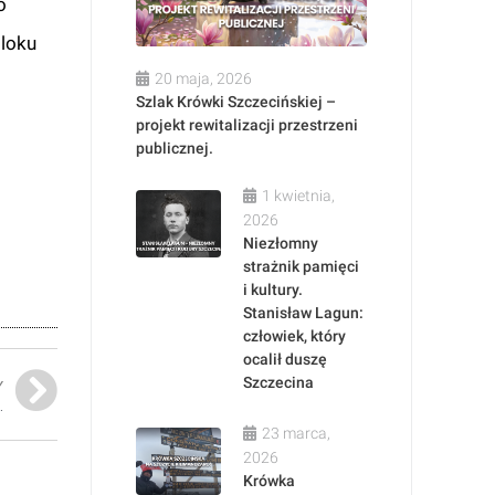
o
bloku
20 maja, 2026
Szlak Krówki Szczecińskiej –
projekt rewitalizacji przestrzeni
publicznej.
1 kwietnia,
2026
Niezłomny
strażnik pamięci
i kultury.
Stanisław Lagun:
człowiek, który
ocalił duszę
Szczecina
Y
.
23 marca,
2026
Krówka