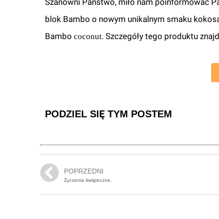
Szanowni Państwo, miło nam poinformować Pańs
blok Bambo o nowym unikalnym smaku kokosa. 
Bambo
. Szczegóły tego produktu znajdu
coconut
PODZIEL SIĘ TYM POSTEM
POPRZEDNI
Życzenia świąteczne.