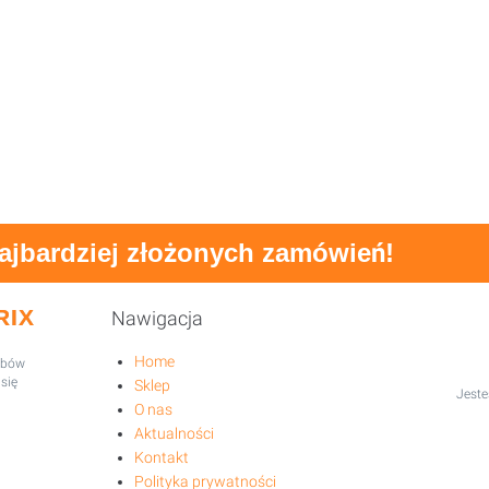
najbardziej złożonych zamówień!
RIX
Nawigacja
Home
robów
się
Sklep
Jeste
O nas
Aktualności
Kontakt
Polityka prywatności