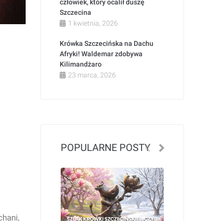
człowiek, który ocalił duszę
Szczecina
1 kwietnia, 2026
Krówka Szczecińska na Dachu
Afryki! Waldemar zdobywa
Kilimandżaro
23 marca, 2026
POPULARNE POSTY
chani,