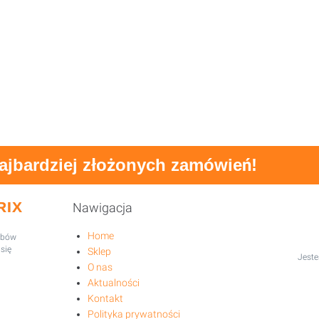
najbardziej złożonych zamówień!
RIX
Nawigacja
Home
robów
się
Sklep
Jeste
O nas
Aktualności
Kontakt
Polityka prywatności