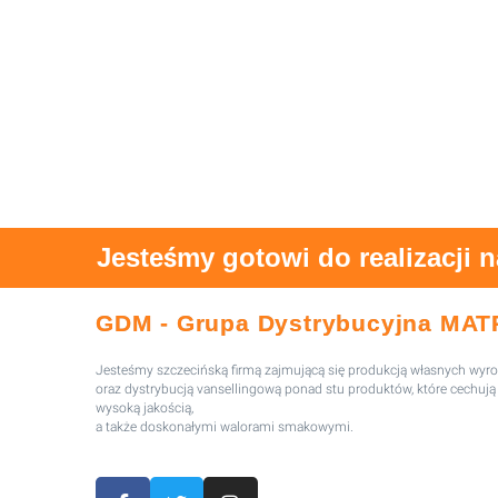
Jesteśmy gotowi do realizacji 
GDM - Grupa Dystrybucyjna MAT
Jesteśmy szczecińską firmą zajmującą się produkcją własnych wy
oraz dystrybucją vansellingową ponad stu produktów, które cechują 
wysoką jakością,
a także doskonałymi walorami smakowymi.