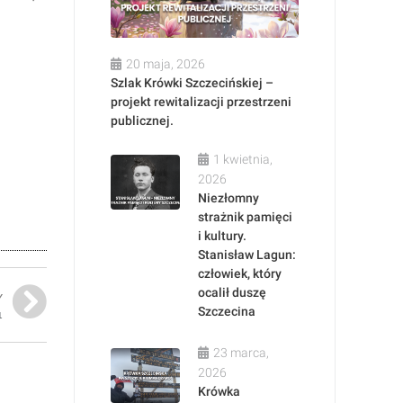
20 maja, 2026
Szlak Krówki Szczecińskiej –
projekt rewitalizacji przestrzeni
publicznej.
1 kwietnia,
2026
Niezłomny
strażnik pamięci
i kultury.
Stanisław Lagun:
człowiek, który
ocalił duszę
Y
Szczecina
1
23 marca,
2026
Krówka