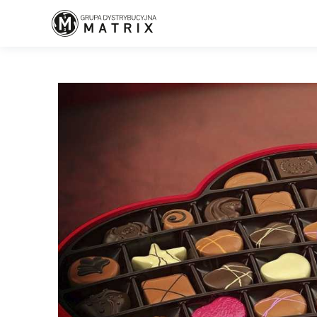
Home
/
Już nie długo: Walentynki!